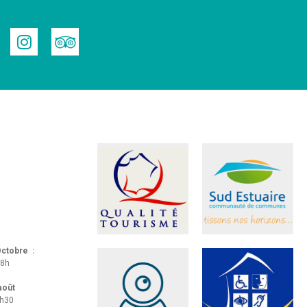
 Octobre :
18h
 août
8h30