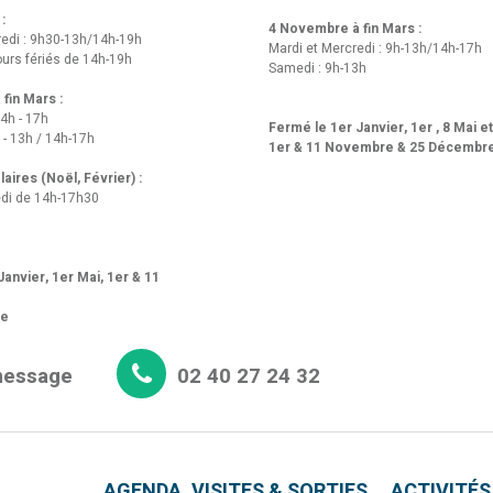
 :
4 Novembre à fin Mars :
redi : 9h30-13h/14h-19h
Mardi et Mercredi : 9h-13h/14h-17h
urs fériés de 14h-19h
Samedi : 9h-13h
fin Mars :
14h - 17h
Fermé le 1er Janvier, 1er , 8 Mai e
 - 13h / 14h-17h
1er & 11 Novembre & 25 Décembr
aires (Noël, Février) :
di de 14h-17h30
anvier, 1er Mai, 1er & 11
re
message
02 40 27 24 32
AGENDA, VISITES & SORTIES
ACTIVITÉS