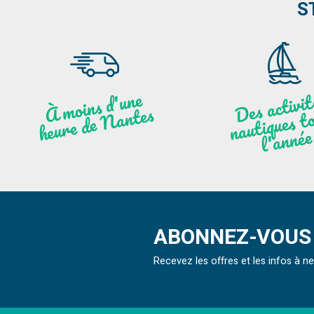
S
moi
ns
d'u
ne
heu
re
de
N
a
De
activit
aut
l
À
ntes
ques to
née
ABONNEZ-VOUS 
Recevez les offres et les infos à 