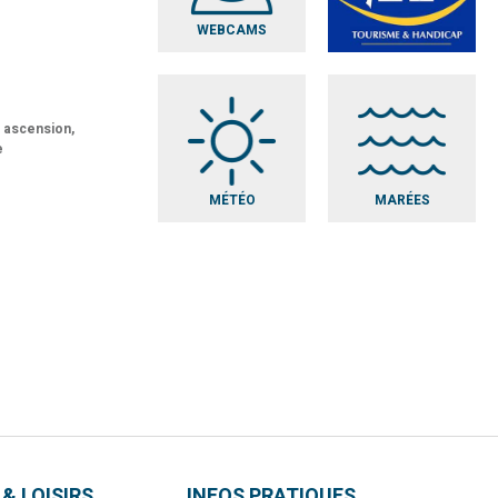
WEBCAMS
t ascension,
e
MÉTÉO
MARÉES
 & LOISIRS
INFOS PRATIQUES