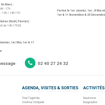
fin Mars :
14h - 17h
Fermé le 1er Janvier, 1er , 8 Mai e
 - 13h / 14h-17h
1er & 11 Novembre & 25 Décembr
aires (Noël, Février) :
di de 14h-17h30
anvier, 1er Mai, 1er & 11
re
message
02 40 27 24 32
AGENDA, VISITES & SORTIES
ACTIVITÉS
Tout l'agenda
Nautisme
Cinéma Cinéjade
Baignades