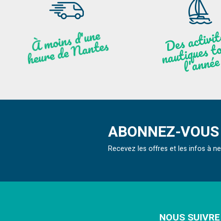
moi
ns
d'u
ne
heu
re
de
N
a
De
activit
aut
l
À
ntes
ques to
née
ABONNEZ-VOUS 
Recevez les offres et les infos à 
NOUS SUIVRE