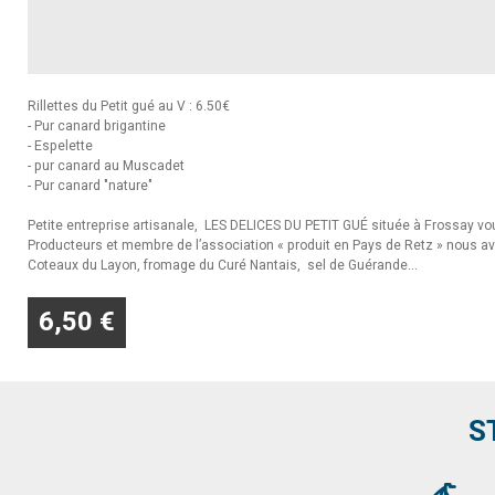
Rillettes du Petit gué au V : 6.50€
- Pur canard brigantine
- Espelette
- pur canard au Muscadet
- Pur canard "nature"
Petite entreprise artisanale, LES DELICES DU PETIT GUÉ située à Frossay vous
Producteurs et membre de l’association « produit en Pays de Retz » nous a
Coteaux du Layon, fromage du Curé Nantais, sel de Guérande...
6,50 €
S