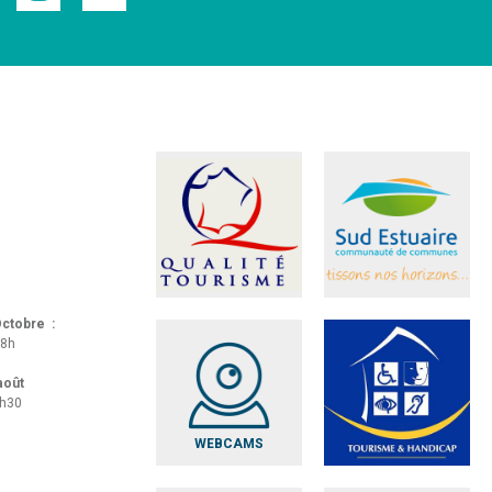
 Octobre :
18h
 août
8h30
WEBCAMS