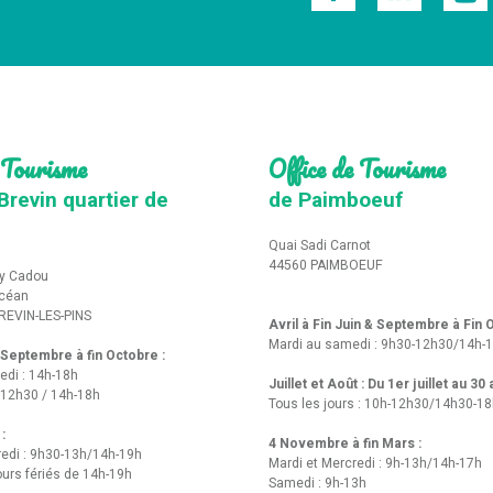
 Tourisme
Office de Tourisme
Brevin quartier de
de Paimboeuf
Quai Sadi Carnot
44560 PAIMBOEUF
y Cadou
Océan
REVIN-LES-PINS
Avril à Fin Juin & Septembre à Fin
Mardi au samedi : 9h30-12h30/14h-
t Septembre à fin Octobre :
edi : 14h-18h
Juillet et Août : Du 1er juillet au 30
-12h30 / 14h-18h
Tous les jours : 10h-12h30/14h30-1
 :
4 Novembre à fin Mars :
redi : 9h30-13h/14h-19h
Mardi et Mercredi : 9h-13h/14h-17h
urs fériés de 14h-19h
Samedi : 9h-13h