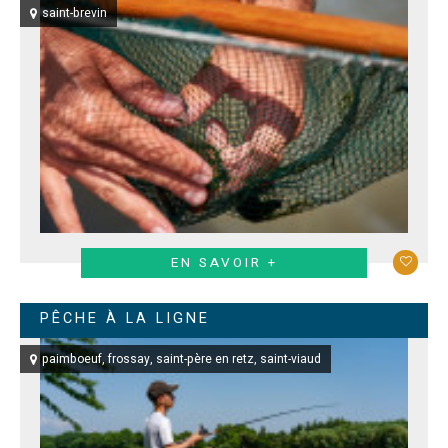
saint-brevin
EN SAVOIR +
PÊCHE À LA LIGNE
paimboeuf
frossay
saint-père en retz
saint-viaud