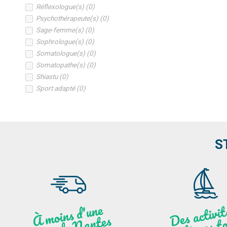
Réflexologue(s)
(
0
)
Psychothérapeute(s)
(
0
)
Sage-femme(s)
(
0
)
Sophrologue(s)
(
0
)
Somatologue(s)
(
0
)
Somatopathe(s)
(
0
)
Shiastu
(
0
)
Sport adapté
(
0
)
S
moi
ns
d'u
ne
heu
re
de
N
a
De
activit
aut
l