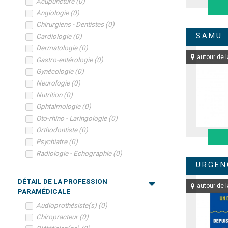
Acupuncture
(
0
)
Angiologie
(
0
)
Chirurgiens - Dentistes
(
0
)
SAMU
Cardiologie
(
0
)
Dermatologie
(
0
)
autour de l
Gastro-entérologie
(
0
)
Gynécologie
(
0
)
Neurologie
(
0
)
Nutrition
(
0
)
Ophtalmologie
(
0
)
Oto-rhino - Laringologie
(
0
)
Orthodontiste
(
0
)
Psychiatre
(
0
)
Radiologie - Echographie
(
0
)
URGEN
DÉTAIL DE LA PROFESSION
autour de l
PARAMÉDICALE
Audioprothésiste(s)
(
0
)
Chiropracteur
(
0
)