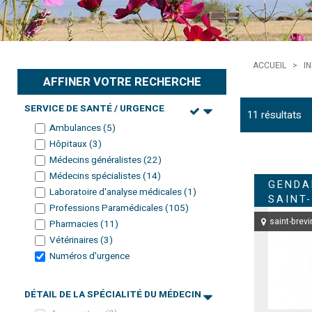
ACCUEIL
>
I
AFFINER VOTRE RECHERCHE
SERVICE DE SANTÉ / URGENCE
11
résultats
Ambulances
(
5
)
Hôpitaux
(
3
)
Médecins généralistes
(
22
)
Médecins spécialistes
(
14
)
GENDA
Laboratoire d'analyse médicales
(
1
)
SAINT
Professions Paramédicales
(
105
)
saint-brevi
Pharmacies
(
11
)
Vétérinaires
(
3
)
Numéros d'urgence
DÉTAIL DE LA SPÉCIALITÉ DU MÉDECIN