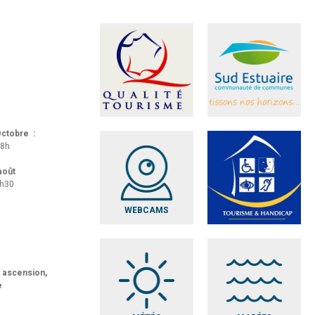
 Octobre :
18h
 août
8h30
WEBCAMS
t ascension,
e