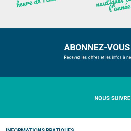
À
ntes
ques to
née
ABONNEZ-VOUS 
Recevez les offres et les infos à 
NOUS SUIVRE
INFORMATIONS PRATIQUES