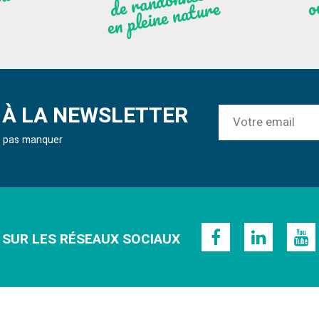
ute
nées
r
re
À LA NEWSLETTER
ne pas manquer
 SUR LES RÉSEAUX SOCIAUX