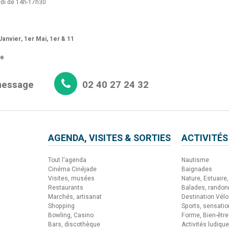
di de 14h-17h30
anvier, 1er Mai, 1er & 11
re
message
02 40 27 24 32
AGENDA, VISITES & SORTIES
ACTIVITÉS
Tout l'agenda
Nautisme
Cinéma Cinéjade
Baignades
Visites, musées
Nature, Estuaire, 
Restaurants
Balades, rando
Marchés, artisanat
Destination Vélo
Shopping
Sports, sensati
Bowling, Casino
Forme, Bien-être
Bars, discothèque
Activités ludiqu