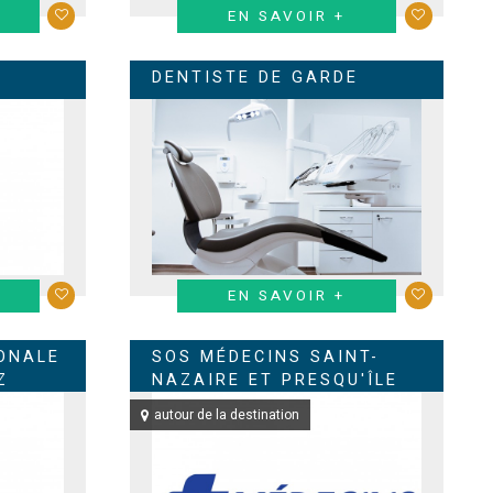
EN SAVOIR +
DENTISTE DE GARDE
EN SAVOIR +
ONALE
SOS MÉDECINS SAINT-
Z
NAZAIRE ET PRESQU'ÎLE
autour de la destination