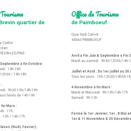
 Tourisme
Office de Tourisme
Brevin quartier de
de Paimboeuf
Quai Sadi Carnot
44560 PAIMBOEUF
y Cadou
Océan
REVIN-LES-PINS
Avril à Fin Juin & Septembre à Fin
Mardi au samedi : 9h30-12h30/14h-
t Septembre à fin Octobre :
edi : 14h-18h
Juillet et Août : Du 1er juillet au 30
-12h30 / 14h-18h
Tous les jours : 10h-12h30/14h30-1
 :
4 Novembre à fin Mars :
redi : 9h30-13h/14h-19h
Mardi et Mercredi : 9h-13h/14h-17h
urs fériés de 14h-19h
Samedi : 9h-13h
fin Mars :
14h - 17h
Fermé le 1er Janvier, 1er , 8 Mai e
 - 13h / 14h-17h
1er & 11 Novembre & 25 Décembr
aires (Noël, Février) :