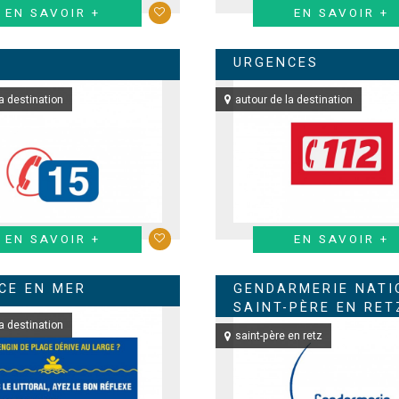
EN SAVOIR +
EN SAVOIR +
URGENCES
a destination
autour de la destination
EN SAVOIR +
EN SAVOIR +
CE EN MER
GENDARMERIE NATI
SAINT-PÈRE EN RET
a destination
saint-père en retz