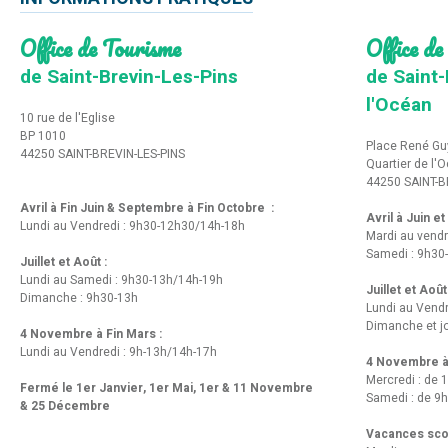
Office de Tourisme
Office de
de Saint-Brevin-Les-Pins
de Saint-
l'Océan
10 rue de l'Eglise
BP 1010
Place René Gu
44250 SAINT-BREVIN-LES-PINS
Quartier de l'
44250 SAINT-B
Avril à Fin Juin & Septembre à Fin Octobre :
Avril à Juin e
Lundi au Vendredi : 9h30-12h30/14h-18h
Mardi au vendr
Samedi : 9h30
Juillet et Août :
Lundi au Samedi : 9h30-13h/14h-19h
Juillet et Août
Dimanche : 9h30-13h
Lundi au Vend
Dimanche et jo
4 Novembre à Fin Mars :
Lundi au Vendredi : 9h-13h/14h-17h
4 Novembre à 
Mercredi : de 
Fermé le 1er Janvier, 1er Mai, 1er & 11 Novembre
Samedi : de 9h
& 25 Décembre
Vacances scol