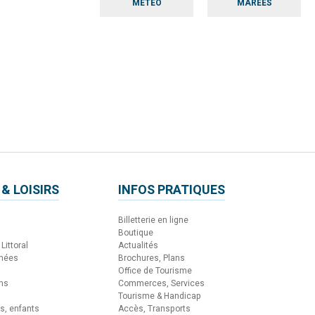
MÉTÉO
MARÉES
 & LOISIRS
INFOS PRATIQUES
Billetterie en ligne
Boutique
Littoral
Actualités
nnées
Brochures, Plans
Office de Tourisme
ons
Commerces, Services
Tourisme & Handicap
es, enfants
Accès, Transports