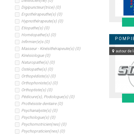
Diététicien(ne)
(
0
)
Digipuncteur(trice)
(
0
)
Ergothérapeuthe(s)
(
0
)
Hypnothérapeute(s)
(
0
)
Etiopathe(s)
(
0
)
Homéopathe(s)
(
0
)
POMPI
Infirmier(e)s
(
0
)
Masseur - Kinésithérapeute(s)
(
0
)
autour de l
Kinésiologue
(
0
)
Naturopathe(s)
(
0
)
Ostéopathe(s)
(
0
)
Orthopédiste(s)
(
0
)
Orthophoniste(s)
(
0
)
Orthoptiste(s)
(
0
)
Pédicure(s), Podologue(s)
(
0
)
Prothésiste dentaire
(
0
)
Psychanalyste(s)
(
0
)
Psychologue(s)
(
0
)
Psychomotricien(nes)
(
0
)
Psychopraticien(nes)
(
0
)