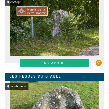
corsept
EN SAVOIR +
LES FESSES DU DIABLE
saint-brevin