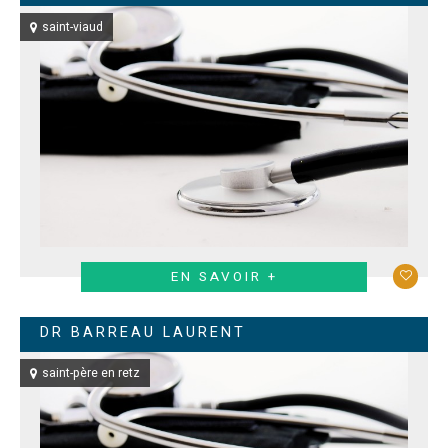
saint-viaud
EN SAVOIR +
DR BARREAU LAURENT
saint-père en retz