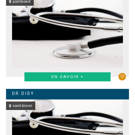
paimboeuf
EN SAVOIR +
DR DISY
saint-brevin