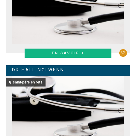
EN SAVOIR +
DR HALL NOLWENN
saint-père en retz