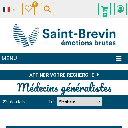
0
0
MENU
AFFINER VOTRE RECHERCHE
Médecins généralistes
22
résultats
Tri :