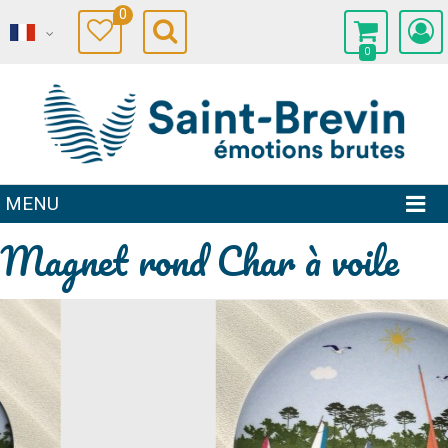
0
0
MENU
Magnet rond Char à voile
Prev
Next