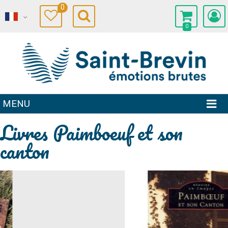
0
0
MENU
Livres Paimboeuf et son
canton