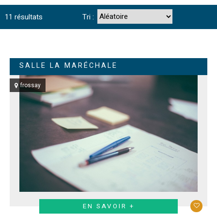
11
résultats
Tri :
SALLE LA MARÉCHALE
frossay
EN SAVOIR +