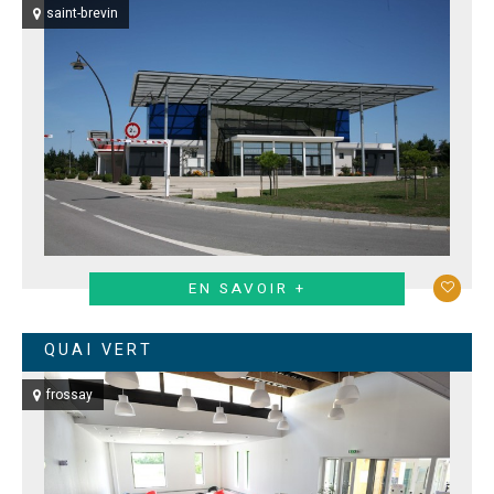
saint-brevin
EN SAVOIR +
QUAI VERT
frossay