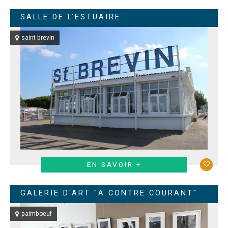
SALLE DE L'ESTUAIRE
saint-brevin
EN SAVOIR +
GALERIE D'ART "A CONTRE COURANT"
paimboeuf