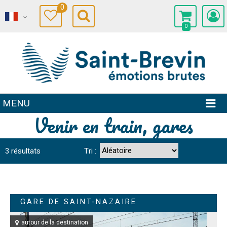
0
0
MENU
Venir en train, gares
3
résultats
Tri :
GARE DE SAINT-NAZAIRE
autour de la destination