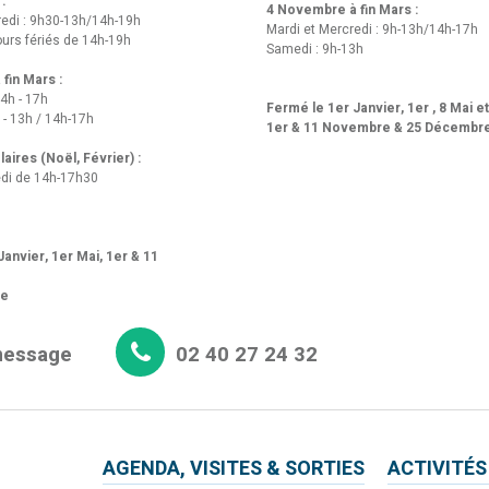
 :
4 Novembre à fin Mars :
redi : 9h30-13h/14h-19h
Mardi et Mercredi : 9h-13h/14h-17h
urs fériés de 14h-19h
Samedi : 9h-13h
fin Mars :
14h - 17h
Fermé le 1er Janvier, 1er , 8 Mai e
 - 13h / 14h-17h
1er & 11 Novembre & 25 Décembr
aires (Noël, Février) :
di de 14h-17h30
anvier, 1er Mai, 1er & 11
re
message
02 40 27 24 32
AGENDA, VISITES & SORTIES
ACTIVITÉS