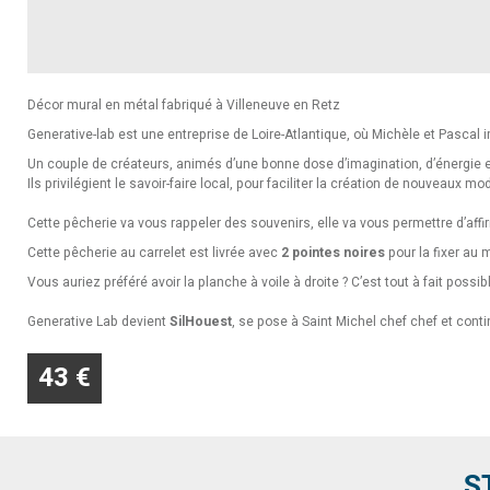
Décor mural en métal fabriqué à Villeneuve en Retz
Generative-lab est une entreprise de Loire-Atlantique, où Michèle et Pascal
Un couple de créateurs, animés d’une bonne dose d’imagination, d’énergie e
Ils privilégient le savoir-faire local, pour faciliter la création de nouveaux mod
Cette pêcherie va vous rappeler des souvenirs, elle va vous permettre d’affir
Cette pêcherie au carrelet est livrée avec
2 pointes noires
pour la fixer au 
Vous auriez préféré avoir la planche à voile à droite ? C’est tout à fait possibl
Generative Lab devient
SilHouest
, se pose à Saint Michel chef chef et con
43 €
S