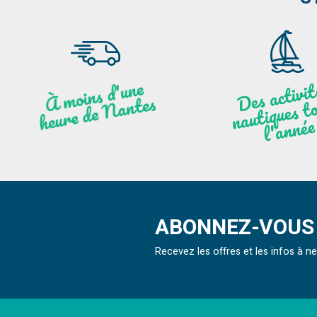
moi
ns
d'u
ne
heu
re
de
N
a
De
activit
aut
l
À
ntes
ques to
née
ABONNEZ-VOUS 
Recevez les offres et les infos à 