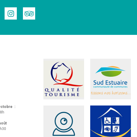
 Octobre :
18h
 août
8h30