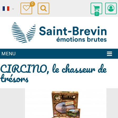
0
0
MENU
CIRCINO, le chasseur de
trésors