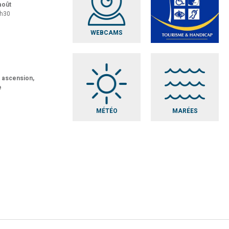
 août
8h30
WEBCAMS
t ascension,
e
MÉTÉO
MARÉES