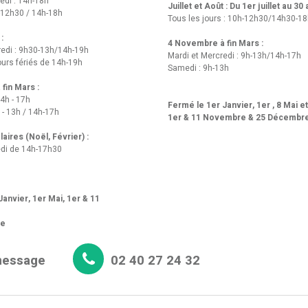
edi : 14h-18h
Juillet et Août : Du 1er juillet au 30
-12h30 / 14h-18h
Tous les jours : 10h-12h30/14h30-1
 :
4 Novembre à fin Mars :
redi : 9h30-13h/14h-19h
Mardi et Mercredi : 9h-13h/14h-17h
urs fériés de 14h-19h
Samedi : 9h-13h
fin Mars :
14h - 17h
Fermé le 1er Janvier, 1er , 8 Mai e
 - 13h / 14h-17h
1er & 11 Novembre & 25 Décembr
aires (Noël, Février) :
di de 14h-17h30
anvier, 1er Mai, 1er & 11
re
message
02 40 27 24 32