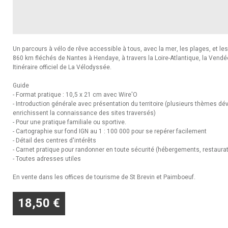
Un parcours à vélo de rêve accessible à tous, avec la mer, les plages, et les
860 km fléchés de Nantes à Hendaye, à travers la Loire-Atlantique, la Vendée
Itinéraire officiel de La Vélodyssée.
Guide
- Format pratique : 10,5 x 21 cm avec Wire'O
- Introduction générale avec présentation du territoire (plusieurs thèmes dé
enrichissent la connaissance des sites traversés)
- Pour une pratique familiale ou sportive.
- Cartographie sur fond IGN au 1 : 100 000 pour se repérer facilement
- Détail des centres d'intérêts
- Carnet pratique pour randonner en toute sécurité (hébergements, restaurat
- Toutes adresses utiles
En vente dans les offices de tourisme de St Brevin et Paimboeuf.
18,50 €