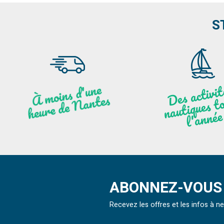
S
moi
ns
d'u
ne
heu
re
de
N
a
De
activit
aut
l
À
ntes
ques to
née
ABONNEZ-VOUS 
Recevez les offres et les infos à 