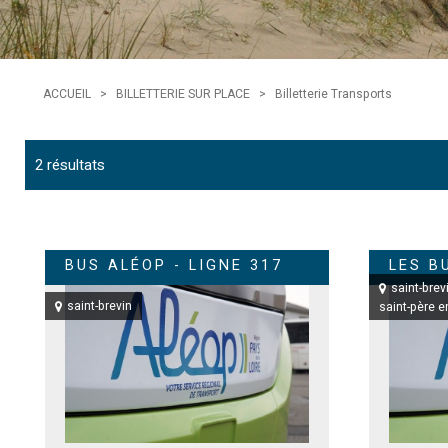
ACCUEIL
>
BILLETTERIE SUR PLACE
>
Billetterie Transports
2
résultats
BUS ALÉOP - LIGNE 317
LES B
saint-brev
saint-brevin
saint-père e