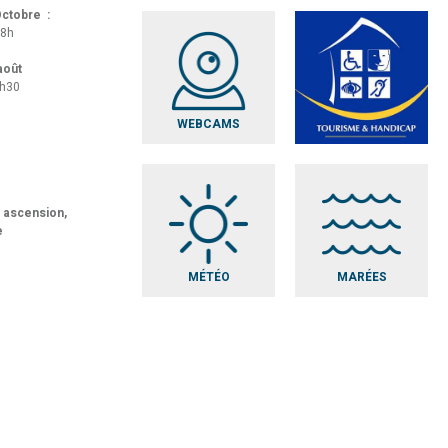
 Octobre :
18h
 août
8h30
WEBCAMS
t ascension,
e
MÉTÉO
MARÉES