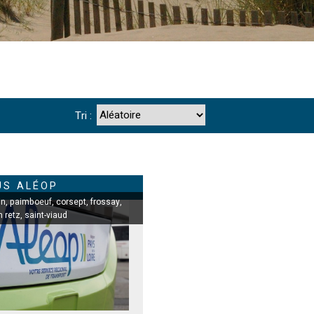
Tri :
US ALÉOP
in
paimboeuf
corsept
frossay
n retz
saint-viaud