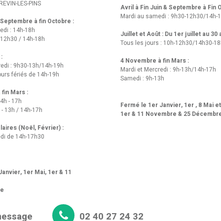
REVIN-LES-PINS
Avril à Fin Juin & Septembre à Fin
Mardi au samedi : 9h30-12h30/14h-
t Septembre à fin Octobre :
edi : 14h-18h
Juillet et Août : Du 1er juillet au 30
-12h30 / 14h-18h
Tous les jours : 10h-12h30/14h30-1
 :
4 Novembre à fin Mars :
redi : 9h30-13h/14h-19h
Mardi et Mercredi : 9h-13h/14h-17h
urs fériés de 14h-19h
Samedi : 9h-13h
fin Mars :
14h - 17h
Fermé le 1er Janvier, 1er , 8 Mai e
 - 13h / 14h-17h
1er & 11 Novembre & 25 Décembr
aires (Noël, Février) :
di de 14h-17h30
anvier, 1er Mai, 1er & 11
re
message
02 40 27 24 32