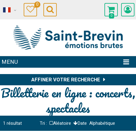
0
0
MENU
AFFINER VOTRE RECHERCHE
Billetterie en ligne : concerts,
spectacles
1
résultat
Tri :
Aléatoire
Date
Alphabétique