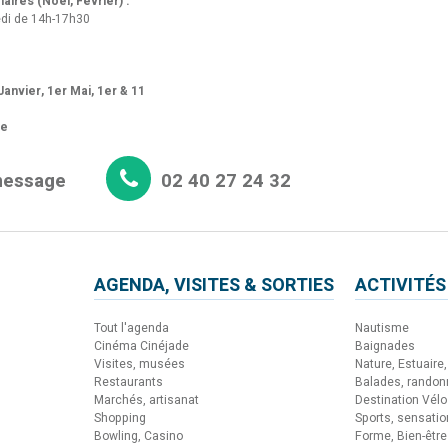
aires (Noël, Février) :
di de 14h-17h30
anvier, 1er Mai, 1er & 11
re
message
02 40 27 24 32
AGENDA, VISITES & SORTIES
ACTIVITÉS
Tout l'agenda
Nautisme
Cinéma Cinéjade
Baignades
Visites, musées
Nature, Estuaire, 
Restaurants
Balades, rando
Marchés, artisanat
Destination Vélo
Shopping
Sports, sensati
Bowling, Casino
Forme, Bien-être