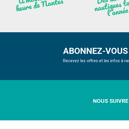
À
ntes
ques to
née
ABONNEZ-VOUS 
Recevez les offres et les infos à 
NOUS SUIVRE