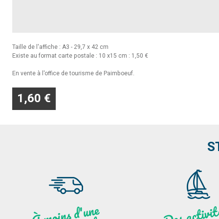
Taille de l'affiche : A3 - 29,7 x 42 cm
Existe au format carte postale : 10 x15 cm : 1,50 €
En vente à l'office de tourisme de Paimboeuf.
1,60 €
S
moi
ns
d'u
ne
heu
re
de
N
a
De
activit
aut
l