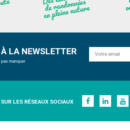
ute
nées
r
re
À LA NEWSLETTER
ne pas manquer
 SUR LES RÉSEAUX SOCIAUX