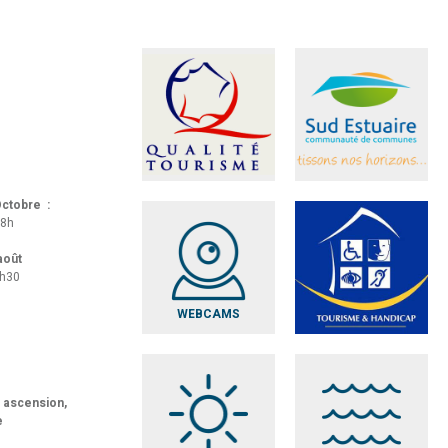
 Octobre :
18h
 août
8h30
WEBCAMS
t ascension,
e