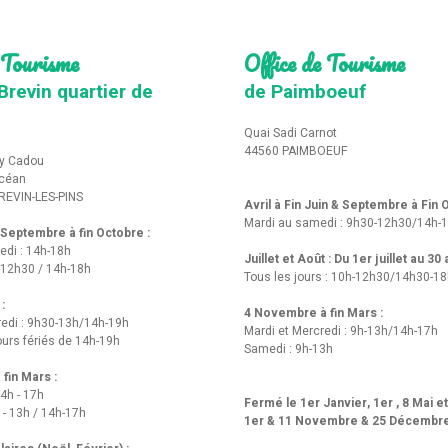
 Tourisme
Office de Tourisme
Brevin quartier de
de Paimboeuf
Quai Sadi Carnot
44560 PAIMBOEUF
y Cadou
Océan
REVIN-LES-PINS
Avril à Fin Juin & Septembre à Fin
Mardi au samedi : 9h30-12h30/14h-
t Septembre à fin Octobre :
edi : 14h-18h
Juillet et Août : Du 1er juillet au 30
-12h30 / 14h-18h
Tous les jours : 10h-12h30/14h30-1
 :
4 Novembre à fin Mars :
redi : 9h30-13h/14h-19h
Mardi et Mercredi : 9h-13h/14h-17h
urs fériés de 14h-19h
Samedi : 9h-13h
fin Mars :
14h - 17h
Fermé le 1er Janvier, 1er , 8 Mai e
 - 13h / 14h-17h
1er & 11 Novembre & 25 Décembr