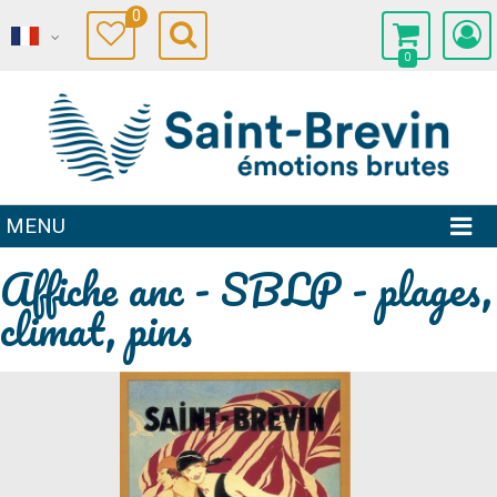
0
0
MENU
Affiche anc - SBLP - plages,
climat, pins