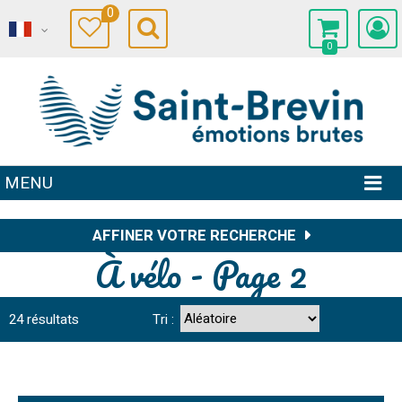
0
0
MENU
AFFINER VOTRE RECHERCHE
À vélo - Page 2
24
résultats
Tri :